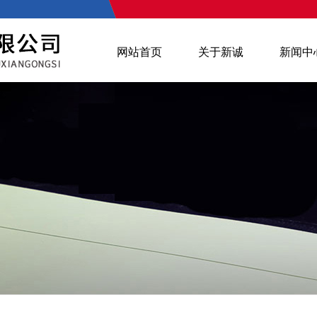
网站首页
关于新诚
新闻中