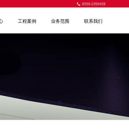
0559-2356459
心
工程案例
业务范围
联系我们