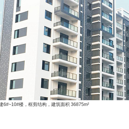
#~10#楼，框剪结构，建筑面积 36875m²